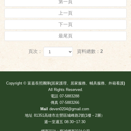
第一頁
上一頁
下一頁
最尾頁
頁次：
資料總數：2
Copyright ©
富嘉長照團隊(居家護理、居家服務、輔具服務、外籍看護)
All Rights Reserved.
電話
07-5883288
傳真
07-5883266
Mail
deven0204@gmail.com
地址
81351高雄市左營區城峰路2號(1樓－2層）
週一至週五 08:30~17:30